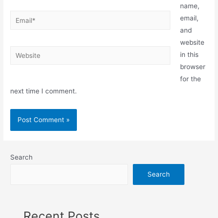
name,
email,
and
website
in this
browser
for the
next time I comment.
Search
Search
Recent Posts