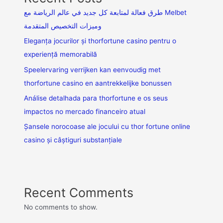
طرق فعالة لمتابعة كل جديد في عالم الرياضة مع Melbet
وميزات التخصيص المتقدمة
Eleganța jocurilor și thorfortune casino pentru o
experiență memorabilă
Speelervaring verrijken kan eenvoudig met
thorfortune casino en aantrekkelijke bonussen
Análise detalhada para thorfortune e os seus
impactos no mercado financeiro atual
Șansele norocoase ale jocului cu thor fortune online
casino și câștiguri substanțiale
Recent Comments
No comments to show.