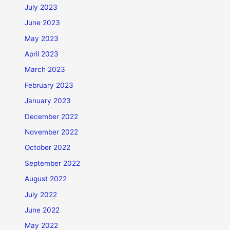
July 2023
June 2023
May 2023
April 2023
March 2023
February 2023
January 2023
December 2022
November 2022
October 2022
September 2022
August 2022
July 2022
June 2022
May 2022