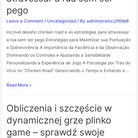
pego
Leave a Comment
/
Uncategorized
/ By
administrator_0f6bb6
Incrível desafio chicken road e as estratégias para atravessar
a rua sem ser pego Estratégias para Maximizar sua Pontuação
e Sobrevivência A Importância da Paciência e da Observação
Dominando os Controles e Ajustando a Sensibilidade
Personalizando a Experiência de Jogo A Psicologia por Trás do
Vício no “Chicken Road” Gerenciando o Tempo e Evitando a …
Read More »
Obliczenia i szczęście w
dynamicznej grze plinko
game – sprawdź swoje