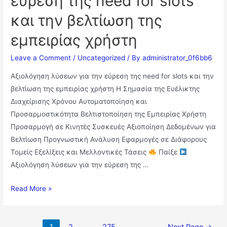
εύρεση της need for slots
και την βελτίωση της
εμπειρίας χρήστη
Leave a Comment
/
Uncategorized
/ By
administrator_0f6bb6
Αξιολόγηση λύσεων για την εύρεση της need for slots και την
βελτίωση της εμπειρίας χρήστη Η Σημασία της Ευέλικτης
Διαχείρισης Χρόνου Αυτοματοποίηση και
Προσαρμοστικότητα Βελτιστοποίηση της Εμπειρίας Χρήστη
Προσαρμογή σε Κινητές Συσκευές Αξιοποίηση Δεδομένων για
Βελτίωση Προγνωστική Ανάλυση Εφαρμογές σε Διάφορους
Τομείς Εξελίξεις και Μελλοντικές Τάσεις
Παίξε
Αξιολόγηση λύσεων για την εύρεση της …
Read More »
1
2
…
275
Next Page
→