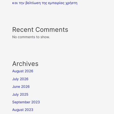
και την βελτίωση της εμπειρίας χρήστη
Recent Comments
No comments to show.
Archives
August 2026
July 2026
June 2026
July 2025
September 2023
August 2023