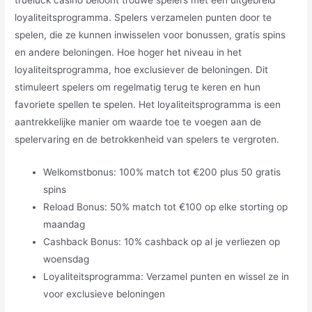
trueluck casino beloont trouwe spelers met een uitgebreid
loyaliteitsprogramma. Spelers verzamelen punten door te
spelen, die ze kunnen inwisselen voor bonussen, gratis spins
en andere beloningen. Hoe hoger het niveau in het
loyaliteitsprogramma, hoe exclusiever de beloningen. Dit
stimuleert spelers om regelmatig terug te keren en hun
favoriete spellen te spelen. Het loyaliteitsprogramma is een
aantrekkelijke manier om waarde toe te voegen aan de
spelervaring en de betrokkenheid van spelers te vergroten.
Welkomstbonus: 100% match tot €200 plus 50 gratis
spins
Reload Bonus: 50% match tot €100 op elke storting op
maandag
Cashback Bonus: 10% cashback op al je verliezen op
woensdag
Loyaliteitsprogramma: Verzamel punten en wissel ze in
voor exclusieve beloningen