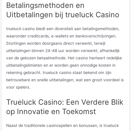
Betalingsmethoden en
Uitbetalingen bij trueluck Casino
trueluck casino biedt een diversiteit aan betalingsmethoden,
waaronder creditcards, e-wallets en bankoverschrijvingen.
Stortingen worden doorgaans direct verwerkt, terwijl
uitbetalingen binnen 24-48 uur worden verwerkt, afhankelijk
van de gekozen betaalmethode. Het casino hanteert redelijke
uitbetalingslimieten en er worden geen onnodige kosten in
rekening gebracht. trueluck casino staat bekend om zijn
betrouwbare en snelle uitbetalingen, wat een groot voordeel is
voor spelers.
Trueluck Casino: Een Verdere Blik
op Innovatie en Toekomst
Naast de traditionele casinospellen en bonussen, is trueluck