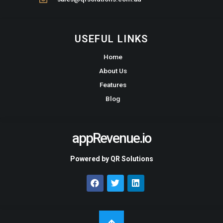
USEFUL LINKS
Home
About Us
Features
Blog
appRevenue.io
Powered by QR Solutions