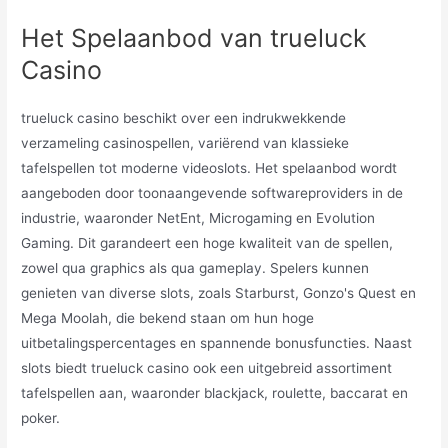
Het Spelaanbod van trueluck
Casino
trueluck casino beschikt over een indrukwekkende
verzameling casinospellen, variërend van klassieke
tafelspellen tot moderne videoslots. Het spelaanbod wordt
aangeboden door toonaangevende softwareproviders in de
industrie, waaronder NetEnt, Microgaming en Evolution
Gaming. Dit garandeert een hoge kwaliteit van de spellen,
zowel qua graphics als qua gameplay. Spelers kunnen
genieten van diverse slots, zoals Starburst, Gonzo's Quest en
Mega Moolah, die bekend staan om hun hoge
uitbetalingspercentages en spannende bonusfuncties. Naast
slots biedt trueluck casino ook een uitgebreid assortiment
tafelspellen aan, waaronder blackjack, roulette, baccarat en
poker.