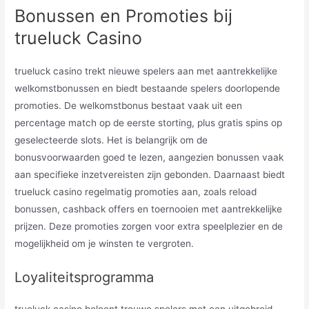
Bonussen en Promoties bij
trueluck Casino
trueluck casino trekt nieuwe spelers aan met aantrekkelijke
welkomstbonussen en biedt bestaande spelers doorlopende
promoties. De welkomstbonus bestaat vaak uit een
percentage match op de eerste storting, plus gratis spins op
geselecteerde slots. Het is belangrijk om de
bonusvoorwaarden goed te lezen, aangezien bonussen vaak
aan specifieke inzetvereisten zijn gebonden. Daarnaast biedt
trueluck casino regelmatig promoties aan, zoals reload
bonussen, cashback offers en toernooien met aantrekkelijke
prijzen. Deze promoties zorgen voor extra speelplezier en de
mogelijkheid om je winsten te vergroten.
Loyaliteitsprogramma