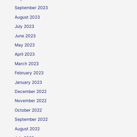
September 2023
August 2023
July 2023
June 2023
May 2023
April 2023
March 2023
February 2023
January 2023
December 2022
November 2022
October 2022
September 2022
August 2022