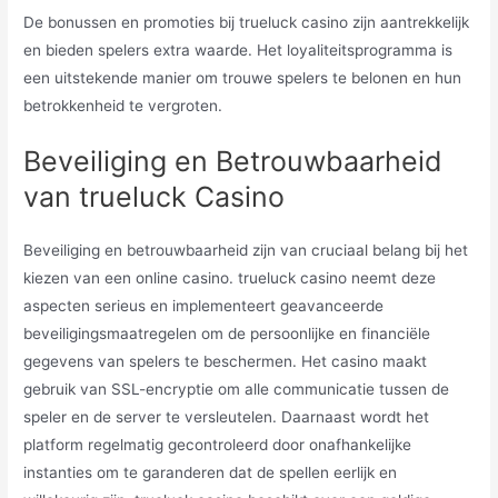
De bonussen en promoties bij trueluck casino zijn aantrekkelijk
en bieden spelers extra waarde. Het loyaliteitsprogramma is
een uitstekende manier om trouwe spelers te belonen en hun
betrokkenheid te vergroten.
Beveiliging en Betrouwbaarheid
van trueluck Casino
Beveiliging en betrouwbaarheid zijn van cruciaal belang bij het
kiezen van een online casino. trueluck casino neemt deze
aspecten serieus en implementeert geavanceerde
beveiligingsmaatregelen om de persoonlijke en financiële
gegevens van spelers te beschermen. Het casino maakt
gebruik van SSL-encryptie om alle communicatie tussen de
speler en de server te versleutelen. Daarnaast wordt het
platform regelmatig gecontroleerd door onafhankelijke
instanties om te garanderen dat de spellen eerlijk en