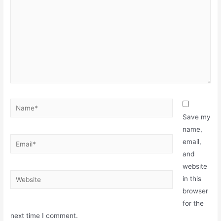
Save my
name,
email,
and
website
in this
browser
for the
next time I comment.