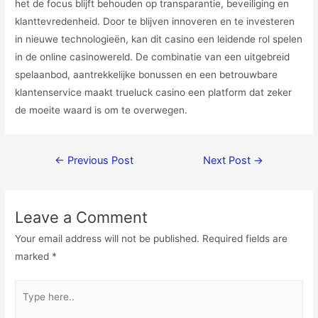
het de focus blijft behouden op transparantie, beveiliging en
klanttevredenheid. Door te blijven innoveren en te investeren
in nieuwe technologieën, kan dit casino een leidende rol spelen
in de online casinowereld. De combinatie van een uitgebreid
spelaanbod, aantrekkelijke bonussen en een betrouwbare
klantenservice maakt trueluck casino een platform dat zeker
de moeite waard is om te overwegen.
←
Previous Post
Next Post
→
Leave a Comment
Your email address will not be published.
Required fields are
marked
*