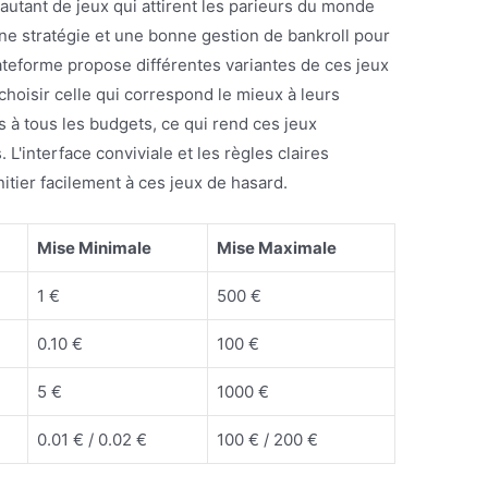
t autant de jeux qui attirent les parieurs du monde
ine stratégie et une bonne gestion de bankroll pour
ateforme propose différentes variantes de ces jeux
choisir celle qui correspond le mieux à leurs
 à tous les budgets, ce qui rend ces jeux
 L'interface conviviale et les règles claires
tier facilement à ces jeux de hasard.
Mise Minimale
Mise Maximale
1 €
500 €
0.10 €
100 €
5 €
1000 €
0.01 € / 0.02 €
100 € / 200 €