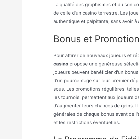
La qualité des graphismes et du son c
de celle d'un casino terrestre. Les jou
authentique et palpitante, sans avoir à
Bonus et Promotion
Pour attirer de nouveaux joueurs et réc
casino
propose une généreuse sélecti
joueurs peuvent bénéficier d'un bonus 
d'un pourcentage sur leur premier dépô
sous. Les promotions régulières, telle
les tournois, permettent aux joueurs d
d'augmenter leurs chances de gains. Il 
générales de chaque bonus avant de l'a
et les restrictions éventuelles.