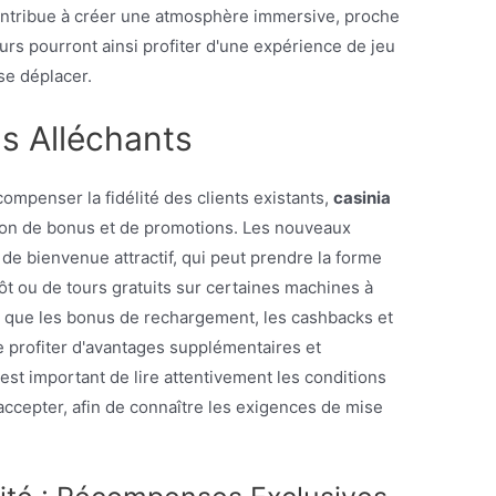
ontribue à créer une atmosphère immersive, proche
eurs pourront ainsi profiter d'une expérience de jeu
 se déplacer.
s Alléchants
ompenser la fidélité des clients existants,
casinia
on de bonus et de promotions. Les nouveaux
de bienvenue attractif, qui peut prendre la forme
t ou de tours gratuits sur certaines machines à
s que les bonus de rechargement, les cashbacks et
e profiter d'avantages supplémentaires et
est important de lire attentivement les conditions
ccepter, afin de connaître les exigences de mise