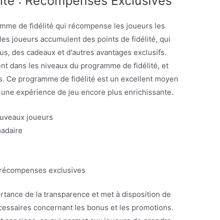
ité : Récompenses Exclusives
amme de fidélité qui récompense les joueurs les
les joueurs accumulent des points de fidélité, qui
s, des cadeaux et d'autres avantages exclusifs.
ent dans les niveaux du programme de fidélité, et
. Ce programme de fidélité est un excellent moyen
rir une expérience de jeu encore plus enrichissante.
ouveaux joueurs
adaire
 récompenses exclusives
ortance de la transparence et met à disposition de
cessaires concernant les bonus et les promotions.