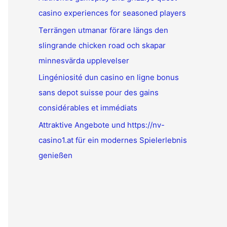
casino experiences for seasoned players
Terrängen utmanar förare längs den
slingrande chicken road och skapar
minnesvärda upplevelser
Lingéniosité dun casino en ligne bonus
sans depot suisse pour des gains
considérables et immédiats
Attraktive Angebote und https://nv-
casino1.at für ein modernes Spielerlebnis
genießen