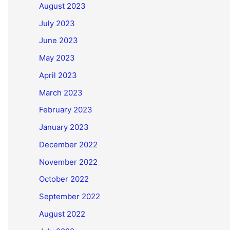
August 2023
July 2023
June 2023
May 2023
April 2023
March 2023
February 2023
January 2023
December 2022
November 2022
October 2022
September 2022
August 2022