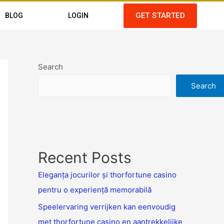
GET STARTED
BLOG
LOGIN
Search
Search
Recent Posts
Eleganța jocurilor și thorfortune casino
pentru o experiență memorabilă
Speelervaring verrijken kan eenvoudig
met thorfortune casino en aantrekkelijke