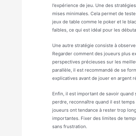
l’expérience de jeu. Une des stratégi
mises minimales. Cela permet de tester
jeux de table comme le poker et le bla
faibles, ce qui est idéal pour les début
Une autre stratégie consiste à observer
Regarder comment des joueurs plus exp
perspectives précieuses sur les meille
parallèle, il est recommandé de se form
explicatives avant de jouer en argent r
Enfin, il est important de savoir quand 
perdre, reconnaître quand il est temps 
joueurs ont tendance à rester trop lon
importantes. Fixer des limites de temps
sans frustration.