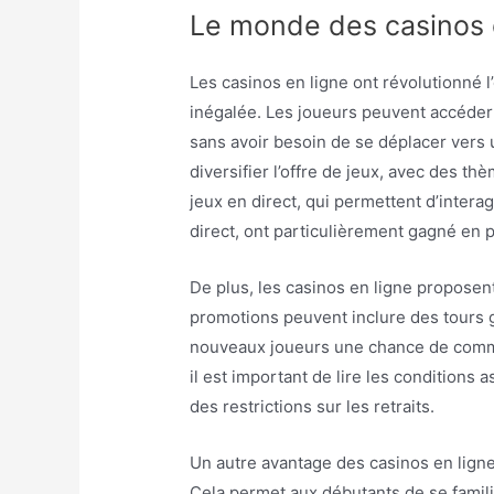
Le monde des casinos 
Les casinos en ligne ont révolutionné 
inégalée. Les joueurs peuvent accéder
sans avoir besoin de se déplacer vers 
diversifier l’offre de jeux, avec des th
jeux en direct, qui permettent d’interag
direct, ont particulièrement gagné en p
De plus, les casinos en ligne proposent
promotions peuvent inclure des tours g
nouveaux joueurs une chance de comm
il est important de lire les conditions
des restrictions sur les retraits.
Un autre avantage des casinos en ligne e
Cela permet aux débutants de se famili