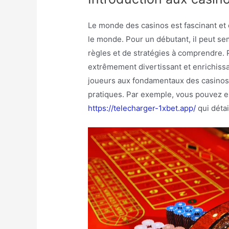
Le monde des casinos est fascinant et c
le monde. Pour un débutant, il peut se
règles et de stratégies à comprendre. 
extrêmement divertissant et enrichissa
joueurs aux fondamentaux des casinos, 
pratiques. Par exemple, vous pouvez ex
https://telecharger-1xbet.app/
qui détai