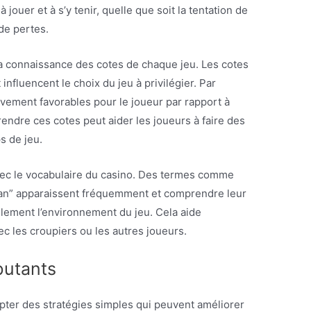
ouer et à s’y tenir, quelle que soit la tentation de
de pertes.
a connaissance des cotes de chaque jeu. Les cotes
influencent le choix du jeu à privilégier. Par
ivement favorables pour le joueur par rapport à
endre ces cotes peut aider les joueurs à faire des
s de jeu.
r avec le vocabulaire du casino. Des termes comme
elan” apparaissent fréquemment et comprendre leur
cilement l’environnement du jeu. Cela aide
c les croupiers ou les autres joueurs.
butants
opter des stratégies simples qui peuvent améliorer