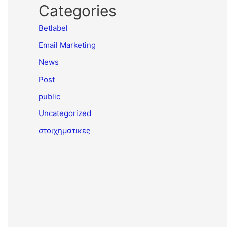
Categories
Betlabel
Email Marketing
News
Post
public
Uncategorized
στοιχηματικες