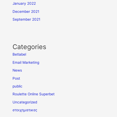
January 2022
December 2021
September 2021
Categories
Betlabel
Email Marketing
News
Post
public
Roulette Online Superbet
Uncategorized
στοιχηματικες