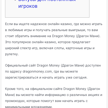
игроков
Если вы ищете надежное онлайн-казино, где можно играть
в любимые игры и получать реальные выигрыши, то вам
стоит обратить внимание на Dragon Money (Драгон Мани).
Это популярное онлайн-казино, которое предлагает
широкий спектр игр, включая слоты, карточные игры и
рулетку.
Официальный сайт Dragon Money (Драгон Мани) доступен
по адресу dragonmoney.com, где вы можете
зарегистрироваться и начать играть уже сегодня.
Кроме того, на официальном сайте Dragon Money (Драгон
Мани) вы можете найти информацию о различных акциях и
промокодах, которые помогут вам начать играть с
минимальными вложениями.