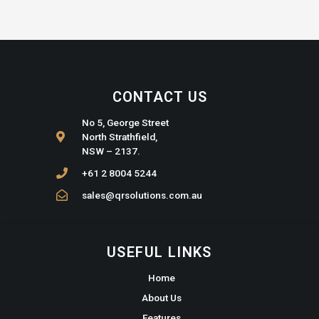
CONTACT US
No 5, George Street
North Strathfield,
NSW – 2137.
+61 2 8004 5244
sales@qrsolutions.com.au
USEFUL LINKS
Home
About Us
Features