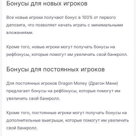
Бонусы для новых игроков
Все новые игроки получают бонус в 100% от первого
депозита, что позволяет начать играть с минимальными
вложениями.
Кроме того, новые игроки могут получать бонусы на
рефбонусы, которые помогут им увеличить свой банкролл.
Бонусы для постоянных игроков
Для постоянных игроков Dragon Money (Драгон Мани)
предлагает бонусы на рефбонусы, которые помогут им
увеличить свой банкролл.
Кроме того, постоянные игроки могут получать бонусы на
дополнительные выигрыши, которые помогут им увеличить
свой банкролл.