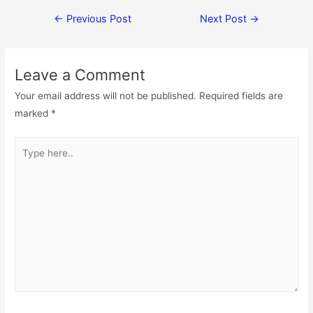
←
Previous Post
Next Post
→
Leave a Comment
Your email address will not be published.
Required fields are
marked
*