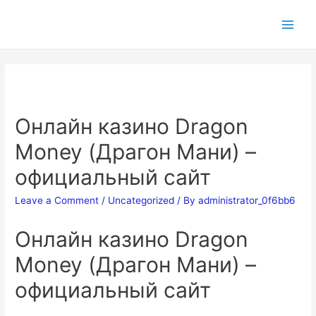
Онлайн казино Dragon
Money (Драгон Мани) –
официальный сайт
Leave a Comment
/
Uncategorized
/ By
administrator_0f6bb6
Онлайн казино Dragon
Money (Драгон Мани) –
официальный сайт