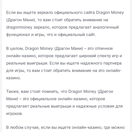
Если вы ищете зеркало официального сайта Dragon Money
(Драгон Мани), то вам стоит обратить внимание на
dragonmoney зеркало, которое предлагает аналогичный
функционал и игры, что и официальный сайт.
В целом, Dragon Money (Драгон Мани) – это отличное
онлайн-казино, которое предлагает широкий спектр игр и
реальные выигрыши. Если вы ищете надежного партнера
для игры, то вам стоит обратить внимание на это онлайн-
казино.
Также, вам стоит помнить, что Dragon Money (Драгон
Мани) – это официальное онлайн-казино, которое
предлагает реальные выигрыши и надежные условия для
игроков.
В любом случае, если вы ищете онлайн-казино, где можно