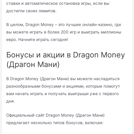
ставки и автоматическое остановка игры, если вы
достигли своих лимитов.
В целом, Dragon Money – это лучшее онлайн-казино, где
вы можете играть в более 200 игр и выиграть миллионы
евро. Начните играть сегодня!
Бонусы и акции в Dragon Money
(Драгон Мани)
В Dragon Money (Драгон Мани) вы можете насладиться
разнообразными бонусами и акциями, которые помогут
вам начать играть и получать выигрыши уже с первого
дня.
Официальный сайт Dragon Money (Драгон Мани)
предлагает несколько типов бонусов, включая: