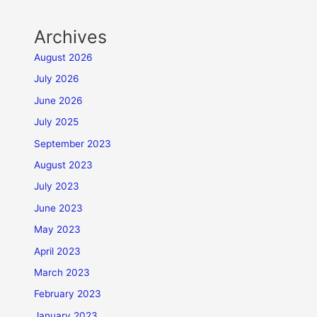
Archives
August 2026
July 2026
June 2026
July 2025
September 2023
August 2023
July 2023
June 2023
May 2023
April 2023
March 2023
February 2023
January 2023