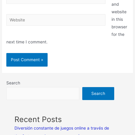
and
website
in this
browser
for the
next time I comment.
Search
Search
Recent Posts
Diversión constante de juegos online a través de