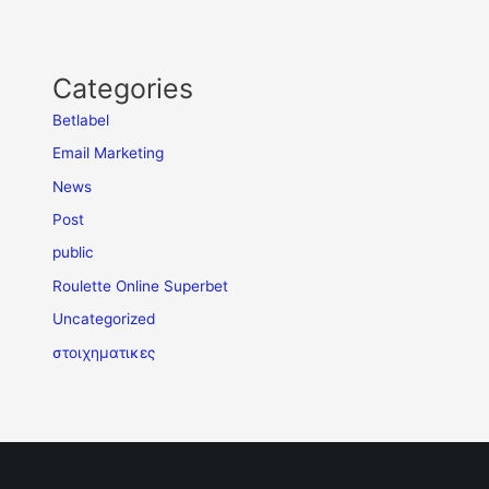
Categories
Betlabel
Email Marketing
News
Post
public
Roulette Online Superbet
Uncategorized
στοιχηματικες