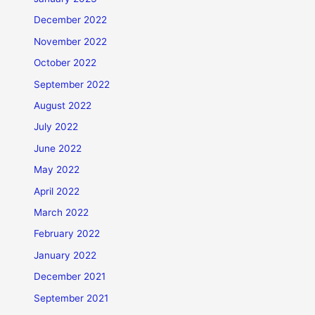
December 2022
November 2022
October 2022
September 2022
August 2022
July 2022
June 2022
May 2022
April 2022
March 2022
February 2022
January 2022
December 2021
September 2021