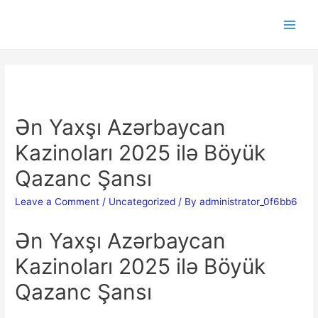
Ən Yaxşı Azərbaycan
Kazinoları 2025 ilə Böyük
Qazanc Şansı
Leave a Comment
/
Uncategorized
/ By
administrator_0f6bb6
Ən Yaxşı Azərbaycan
Kazinoları 2025 ilə Böyük
Qazanc Şansı