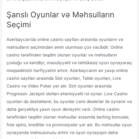
Şanslı Oyunlar və Məhsulların
Seçimi
Azerbaycan’da online casino saytları arasında oyunların və
məhsulların seçimindən əmin olunması çox vacibdir. Online
casino tərəfindən təqdim olunan oyunlar və məhsulların
çoxluğu və kəndliyi, məsuliyyətli və təhlükəsiz oyun oynayaraq
məqsədinizin hərfiyyətini artırır. Azerbaycanın ən yaxşı online
casino saytları arasında Slot oyunları, Table oyunları, Live
Casino və Video Poker yer alır. Slot oyunları arasında
Progressiv Jackpot slotları əhəmiyyətli rol oynar. Live Casino
oyunları da dəstəklənir, bu oyunlar canlı dealerlar ilə oynanır və
daha gerçekliyə yaxın oyun deneyimi verir. Online casino
tərəfindən təqdim olunan məhsullar arasında betting bonuslar,
free spins, kreditlər və promosiyalar yer alır. Bu məhsullar oyun
oynayanda məhsulunuzu artırır və oyun oynayışını daha