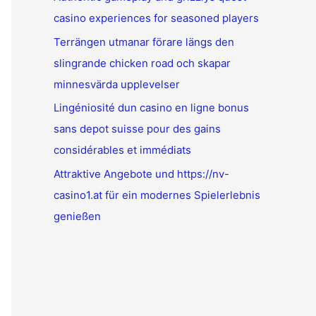
casino experiences for seasoned players
Terrängen utmanar förare längs den
slingrande chicken road och skapar
minnesvärda upplevelser
Lingéniosité dun casino en ligne bonus
sans depot suisse pour des gains
considérables et immédiats
Attraktive Angebote und https://nv-
casino1.at für ein modernes Spielerlebnis
genießen