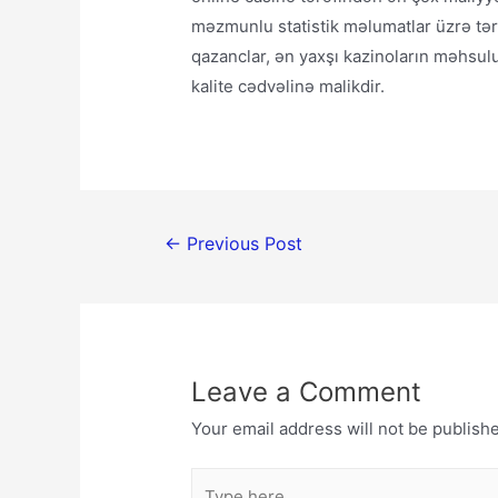
məzmunlu statistik məlumatlar üzrə tərt
qazanclar, ən yaxşı kazinoların məhsu
kalite cədvəlinə malikdir.
←
Previous Post
Leave a Comment
Your email address will not be publish