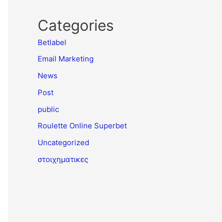
Categories
Betlabel
Email Marketing
News
Post
public
Roulette Online Superbet
Uncategorized
στοιχηματικες