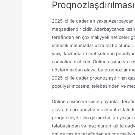
Proqnozlaşdırılması
2025-ci ilə qədər ən yaxşı Azərbaycan
məqsədləndiricidir. Azərbaycanda kazino
tərəfindən ən çox maliyyəli nəticələr
statistik məlumatlar üzrə tərtib olunur.
yaxşı kazinoların məhsulunun populyar
cədvəlinə malikdir. Online casino və ca
göstərməkdən əlavə, bu proqnozlar məz
2025-ci ilə qədər proqnozlaşdırılan qa
populyarlıncasına, tələbəsindən və məz
Online casino və casino oyunları tərəf
əlavə, bu proqnozlar məzmunlu statisti
proqnozlaşdırılan qazanclar, ən yaxşı 
tələbəsindən və məzmunun kalite cədvə
online casino tərəfindən ən çox maliyy