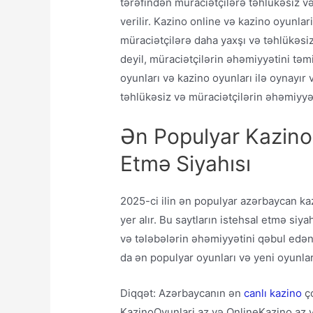
tərəfindən müraciətçilərə təhlükəsiz v
verilir. Kazino online və kazino oyunla
müraciətçilərə daha yaxşı və təhlükəsiz 
deyil, müraciətçilərin əhəmiyyətini təm
oyunları və kazino oyunları ilə oynayır
təhlükəsiz və müraciətçilərin əhəmiyyə
Ən Populyar Kazinol
Etmə Siyahısı
2025-ci ilin ən populyar azərbaycan ka
yer alır. Bu saytların istehsal etmə siy
və tələbələrin əhəmiyyətini qəbul edən
da ən populyar oyunları və yeni oyunlar
Diqqət: Azərbaycanın ən
canlı kazino
ço
KazinoOyunlari.az və OnlineKazino.az ye