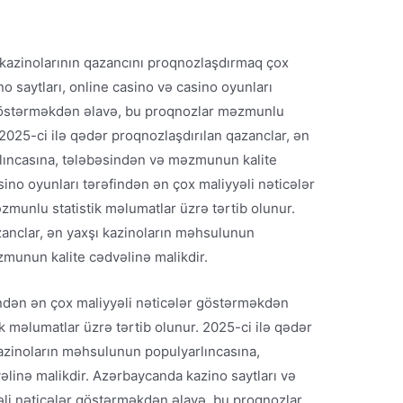
 kazinolarının qazancını proqnozlaşdırmaq çox
 saytları, online casino və casino oyunları
 göstərməkdən əlavə, bu proqnozlar məzmunlu
 2025-ci ilə qədər proqnozlaşdırılan qazanclar, ən
lıncasına, tələbəsindən və məzmunun kalite
sino oyunları tərəfindən ən çox maliyyəli nəticələr
munlu statistik məlumatlar üzrə tərtib olunur.
zanclar, ən yaxşı kazinoların məhsulunun
munun kalite cədvəlinə malikdir.
indən ən çox maliyyəli nəticələr göstərməkdən
k məlumatlar üzrə tərtib olunur. 2025-ci ilə qədər
kazinoların məhsulunun populyarlıncasına,
linə malikdir. Azərbaycanda kazino saytları və
əli nəticələr göstərməkdən əlavə, bu proqnozlar