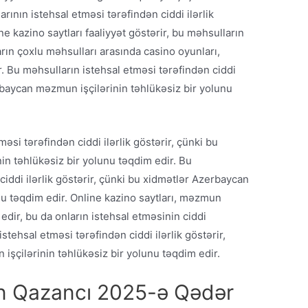
rının istehsal etməsi tərəfindən ciddi ilərlik
e kazino saytları faaliyyət göstərir, bu məhsulların
arın çoxlu məhsulları arasında casino oyunları,
r. Bu məhsulların istehsal etməsi tərəfindən ciddi
erbaycan məzmun işçilərinin təhlükəsiz bir yolunu
əsi tərəfindən ciddi ilərlik göstərir, çünki bu
n təhlükəsiz bir yolunu təqdim edir. Bu
ciddi ilərlik göstərir, çünki bu xidmətlər Azerbaycan
nu təqdim edir. Online kazino saytları, məzmun
 edir, bu da onların istehsal etməsinin ciddi
n istehsal etməsi tərəfindən ciddi ilərlik göstərir,
şçilərinin təhlükəsiz bir yolunu təqdim edir.
ın Qazancı 2025-ə Qədər