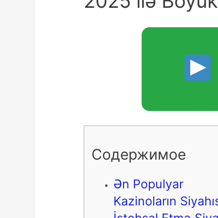
2025 ilə Böyü
Содержимое
Ən Populyar
Kazinoların Siyahı