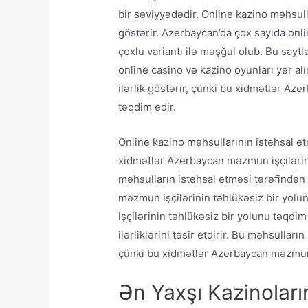
bir səviyyədədir. Online kazino məhsulla
göstərir. Azerbaycan’da çox sayıda onlin
çoxlu variantı ilə məşğul olub. Bu saytl
online casino və kazino oyunları yer alı
ilərlik göstərir, çünki bu xidmətlər Az
təqdim edir.
Online kazino məhsullarının istehsal etm
xidmətlər Azerbaycan məzmun işçilərini
məhsulların istehsal etməsi tərəfindən 
məzmun işçilərinin təhlükəsiz bir yolu
işçilərinin təhlükəsiz bir yolunu təqdim
ilərliklərini təsir etdirir. Bu məhsulları
çünki bu xidmətlər Azerbaycan məzmun i
Ən Yaxşı Kazinolar