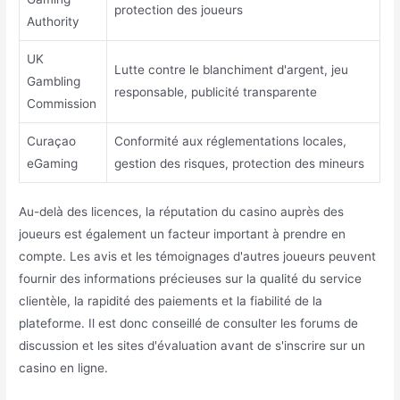
protection des joueurs
Authority
UK
Lutte contre le blanchiment d'argent, jeu
Gambling
responsable, publicité transparente
Commission
Curaçao
Conformité aux réglementations locales,
eGaming
gestion des risques, protection des mineurs
Au-delà des licences, la réputation du casino auprès des
joueurs est également un facteur important à prendre en
compte. Les avis et les témoignages d'autres joueurs peuvent
fournir des informations précieuses sur la qualité du service
clientèle, la rapidité des paiements et la fiabilité de la
plateforme. Il est donc conseillé de consulter les forums de
discussion et les sites d'évaluation avant de s'inscrire sur un
casino en ligne.