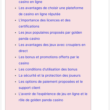
casino en ligne
Les avantages de choisir une plateforme
de casino en ligne réputée
L'importance des licences et des
certifications
Les jeux populaires proposés par golden
panda casino
Les avantages des jeux avec croupiers en
direct
Les bonus et promotions offerts par le
casino
Les conditions d'utilisation des bonus
La sécurité et la protection des joueurs
Les options de paiement proposées et le
support client
L'avenir de l'expérience de jeu en ligne et le
rôle de golden panda casino