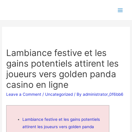
Lambiance festive et les
gains potentiels attirent les
joueurs vers golden panda
casino en ligne
Leave a Comment
/
Uncategorized
/ By
administrator_0f6bb6
Lambiance festive et les gains potentiels
attirent les joueurs vers golden panda