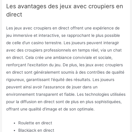
Les avantages des jeux avec croupiers en
direct
Les jeux avec croupiers en direct offrent une expérience de
jeu immersive et interactive, se rapprochant le plus possible
de celle d'un casino terrestre. Les joueurs peuvent interagir
avec des croupiers professionnels en temps réel, via un chat
en direct. Cela crée une ambiance conviviale et sociale,
renforçant l'excitation du jeu. De plus, les jeux avec croupiers
en direct sont généralement soumis à des contrôles de qualité
rigoureux, garantissant l'équité des résultats. Les joueurs
peuvent ainsi avoir l'assurance de jouer dans un
environnement transparent et fiable. Les technologies utilisées
pour la diffusion en direct sont de plus en plus sophistiquées,
offrant une qualité d'image et de son optimale.
Roulette en direct
Blackjack en direct