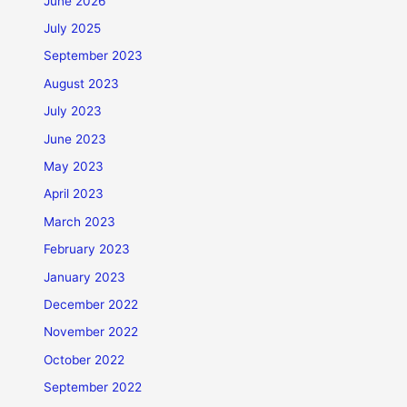
June 2026
July 2025
September 2023
August 2023
July 2023
June 2023
May 2023
April 2023
March 2023
February 2023
January 2023
December 2022
November 2022
October 2022
September 2022