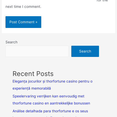
next time I comment.
Search
Search
Recent Posts
Eleganța jocurilor și thorfortune casino pentru o
experiență memorabilă
Speelervaring verrijken kan eenvoudig met
thorfortune casino en aantrekkelijke bonussen
Análise detalhada para thorfortune e os seus