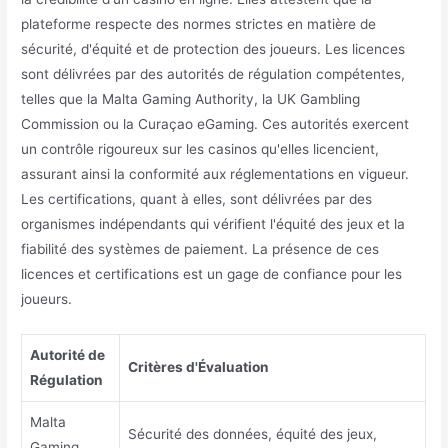
plateforme respecte des normes strictes en matière de
sécurité, d'équité et de protection des joueurs. Les licences
sont délivrées par des autorités de régulation compétentes,
telles que la Malta Gaming Authority, la UK Gambling
Commission ou la Curaçao eGaming. Ces autorités exercent
un contrôle rigoureux sur les casinos qu'elles licencient,
assurant ainsi la conformité aux réglementations en vigueur.
Les certifications, quant à elles, sont délivrées par des
organismes indépendants qui vérifient l'équité des jeux et la
fiabilité des systèmes de paiement. La présence de ces
licences et certifications est un gage de confiance pour les
joueurs.
Autorité de
Critères d'Évaluation
Régulation
Malta
Sécurité des données, équité des jeux,
Gaming