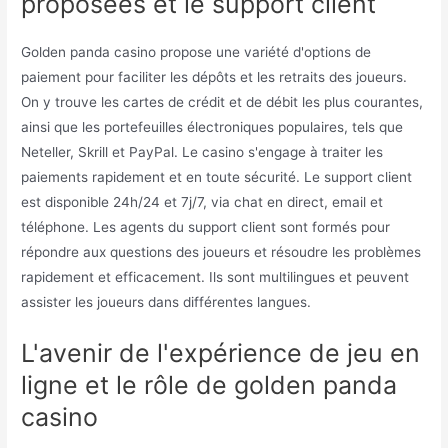
proposées et le support client
Golden panda casino propose une variété d'options de
paiement pour faciliter les dépôts et les retraits des joueurs.
On y trouve les cartes de crédit et de débit les plus courantes,
ainsi que les portefeuilles électroniques populaires, tels que
Neteller, Skrill et PayPal. Le casino s'engage à traiter les
paiements rapidement et en toute sécurité. Le support client
est disponible 24h/24 et 7j/7, via chat en direct, email et
téléphone. Les agents du support client sont formés pour
répondre aux questions des joueurs et résoudre les problèmes
rapidement et efficacement. Ils sont multilingues et peuvent
assister les joueurs dans différentes langues.
L'avenir de l'expérience de jeu en
ligne et le rôle de golden panda
casino