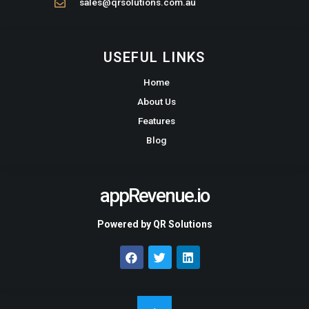
sales@qrsolutions.com.au
USEFUL LINKS
Home
About Us
Features
Blog
appRevenue.io
Powered by QR Solutions