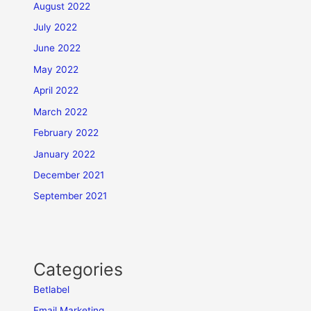
August 2022
July 2022
June 2022
May 2022
April 2022
March 2022
February 2022
January 2022
December 2021
September 2021
Categories
Betlabel
Email Marketing