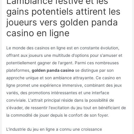
Lambiance festive et les
gains potentiels attirent les
joueurs vers golden panda
casino en ligne
Le monde des casinos en ligne est en constante évolution,
offrant aux joueurs une multitude d'options pour s'amuser et
potentiellement gagner de l'argent. Parmi ces nombreuses
plateformes,
golden panda casino
se distingue par son
approche unique et son ambiance attrayante. Ce casino en
ligne promet une expérience immersive, combinant des jeux
variés, des promotions intéressantes et une interface
conviviale. L'attrait principal réside dans la possibilité de
s'évader, de ressentir l'excitation du jeu tout en bénéficiant de
la commodité de jouer depuis le confort de son foyer.
L'industrie du jeu en ligne a connu une croissance