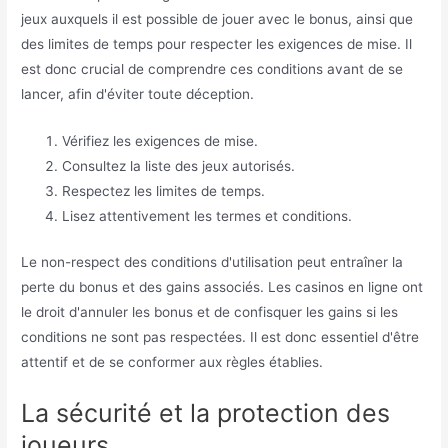
jeux auxquels il est possible de jouer avec le bonus, ainsi que
des limites de temps pour respecter les exigences de mise. Il
est donc crucial de comprendre ces conditions avant de se
lancer, afin d'éviter toute déception.
Vérifiez les exigences de mise.
Consultez la liste des jeux autorisés.
Respectez les limites de temps.
Lisez attentivement les termes et conditions.
Le non-respect des conditions d'utilisation peut entraîner la
perte du bonus et des gains associés. Les casinos en ligne ont
le droit d'annuler les bonus et de confisquer les gains si les
conditions ne sont pas respectées. Il est donc essentiel d'être
attentif et de se conformer aux règles établies.
La sécurité et la protection des
joueurs