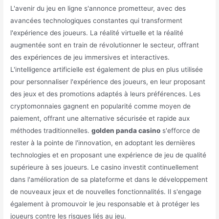
L'avenir du jeu en ligne s'annonce prometteur, avec des
avancées technologiques constantes qui transforment
l'expérience des joueurs. La réalité virtuelle et la réalité
augmentée sont en train de révolutionner le secteur, offrant
des expériences de jeu immersives et interactives.
L'intelligence artificielle est également de plus en plus utilisée
pour personnaliser l'expérience des joueurs, en leur proposant
des jeux et des promotions adaptés à leurs préférences. Les
cryptomonnaies gagnent en popularité comme moyen de
paiement, offrant une alternative sécurisée et rapide aux
méthodes traditionnelles.
golden panda casino
s'efforce de
rester à la pointe de l'innovation, en adoptant les dernières
technologies et en proposant une expérience de jeu de qualité
supérieure à ses joueurs. Le casino investit continuellement
dans l'amélioration de sa plateforme et dans le développement
de nouveaux jeux et de nouvelles fonctionnalités. Il s'engage
également à promouvoir le jeu responsable et à protéger les
joueurs contre les risques liés au jeu.