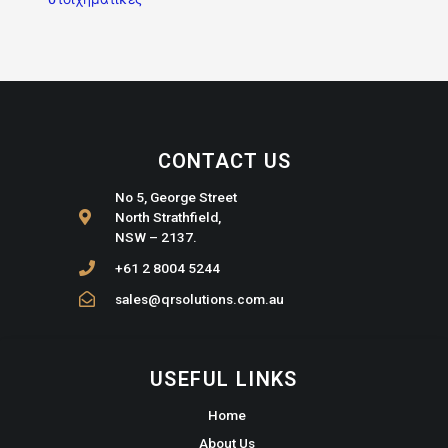
CONTACT US
No 5, George Street
North Strathfield,
NSW – 2137.
+61 2 8004 5244
sales@qrsolutions.com.au
USEFUL LINKS
Home
About Us