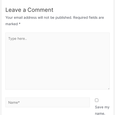
Leave a Comment
Your email address will not be published.
Required fields are
marked
*
Save my
name,