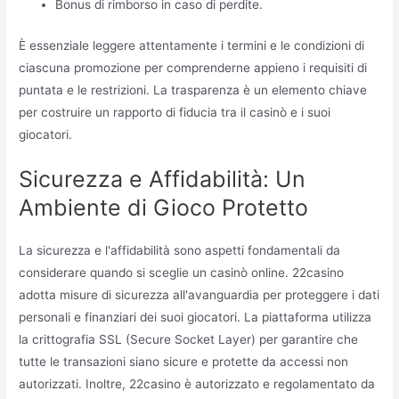
Bonus di rimborso in caso di perdite.
È essenziale leggere attentamente i termini e le condizioni di
ciascuna promozione per comprenderne appieno i requisiti di
puntata e le restrizioni. La trasparenza è un elemento chiave
per costruire un rapporto di fiducia tra il casinò e i suoi
giocatori.
Sicurezza e Affidabilità: Un
Ambiente di Gioco Protetto
La sicurezza e l'affidabilità sono aspetti fondamentali da
considerare quando si sceglie un casinò online. 22casino
adotta misure di sicurezza all'avanguardia per proteggere i dati
personali e finanziari dei suoi giocatori. La piattaforma utilizza
la crittografia SSL (Secure Socket Layer) per garantire che
tutte le transazioni siano sicure e protette da accessi non
autorizzati. Inoltre, 22casino è autorizzato e regolamentato da