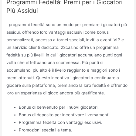
Programmi Fedeltà: Premi per i Giocatori
Più Assidui
I programmi fedeltà sono un modo per premiare i giocatori più
assidui, offrendo loro vantaggi esclusivi come bonus
personalizzati, accesso a tornei speciali, inviti a eventi VIP e
un servizio clienti dedicato. 22casino offre un programma
fedeltà su più livelli, in cui i giocatori accumulano punti ogni
volta che effettuano una scommessa. Più punti si
accumulano, più alto è il livello raggiunto e maggiori sono i
premi ottenuti. Questo incentiva i giocatori a continuare a
giocare sulla piattaforma, premiando la loro fedeltà e offrendo
loro un'esperienza di gioco ancora più gratificante.
Bonus di benvenuto per i nuovi giocatori.
Bonus di deposito per incentivare i versamenti.
Programma fedeltà con vantaggi esclusivi.
Promozioni speciali a tema.