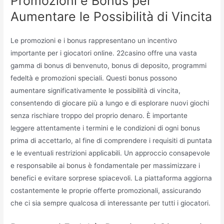
Promozioni e Bonus per
Aumentare le Possibilità di Vincita
Le promozioni e i bonus rappresentano un incentivo
importante per i giocatori online. 22casino offre una vasta
gamma di bonus di benvenuto, bonus di deposito, programmi
fedeltà e promozioni speciali. Questi bonus possono
aumentare significativamente le possibilità di vincita,
consentendo di giocare più a lungo e di esplorare nuovi giochi
senza rischiare troppo del proprio denaro. È importante
leggere attentamente i termini e le condizioni di ogni bonus
prima di accettarlo, al fine di comprendere i requisiti di puntata
e le eventuali restrizioni applicabili. Un approccio consapevole
e responsabile ai bonus è fondamentale per massimizzare i
benefici e evitare sorprese spiacevoli. La piattaforma aggiorna
costantemente le proprie offerte promozionali, assicurando
che ci sia sempre qualcosa di interessante per tutti i giocatori.