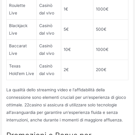
Roulette
Casinò
1€
1000€
Live
dal vivo
Blackjack
Casinò
5€
500€
Live
dal vivo
Baccarat
Casinò
10€
1000€
Live
dal vivo
Texas
Casinò
2€
200€
Hold'em Live
dal vivo
La qualità dello streaming video e l'affidabilità della
connessione sono elementi cruciali per un'esperienza di gioco
ottimale. 22casino si assicura di utilizzare solo tecnologie
all'avanguardia per garantire un'esperienza fluida e senza
interruzioni, anche durante i momenti di maggiore affluenza.