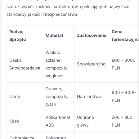
szeroki wybór kasków i protektorów, spełniających najwyższe
standardy jakości i bezpieczeństwa.
Rodzaj
Cena
Materiał
Zastosowanie
Sprzętu
(orientacyjn
Włókno
Deska
szklane,
800 – 3000
Snowboarding
Snowboardowa
kompozyty
PLN
węglowe
Drewno,
600 – 4000
Narty
kompozyty,
Narciarstwo
PLN
tytan
Polikarbonat,
Ochrona
200 – 800
Kask
ABS
głowy
PLN
Ochraniacze
Poliuretan,