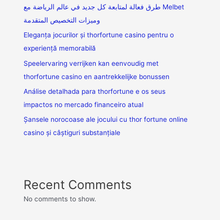
طرق فعالة لمتابعة كل جديد في عالم الرياضة مع Melbet
وميزات التخصيص المتقدمة
Eleganța jocurilor și thorfortune casino pentru o
experiență memorabilă
Speelervaring verrijken kan eenvoudig met
thorfortune casino en aantrekkelijke bonussen
Análise detalhada para thorfortune e os seus
impactos no mercado financeiro atual
Șansele norocoase ale jocului cu thor fortune online
casino și câștiguri substanțiale
Recent Comments
No comments to show.