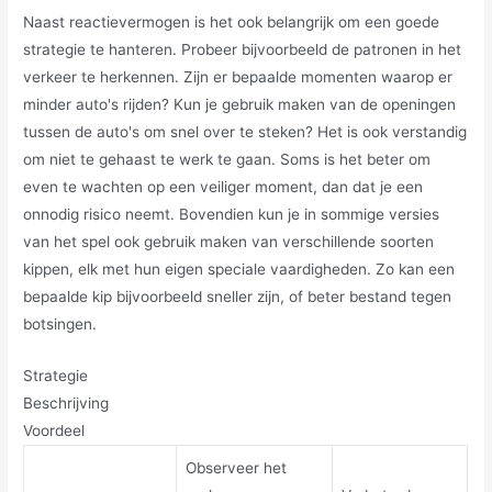
Naast reactievermogen is het ook belangrijk om een goede
strategie te hanteren. Probeer bijvoorbeeld de patronen in het
verkeer te herkennen. Zijn er bepaalde momenten waarop er
minder auto's rijden? Kun je gebruik maken van de openingen
tussen de auto's om snel over te steken? Het is ook verstandig
om niet te gehaast te werk te gaan. Soms is het beter om
even te wachten op een veiliger moment, dan dat je een
onnodig risico neemt. Bovendien kun je in sommige versies
van het spel ook gebruik maken van verschillende soorten
kippen, elk met hun eigen speciale vaardigheden. Zo kan een
bepaalde kip bijvoorbeeld sneller zijn, of beter bestand tegen
botsingen.
Strategie
Beschrijving
Voordeel
Observeer het