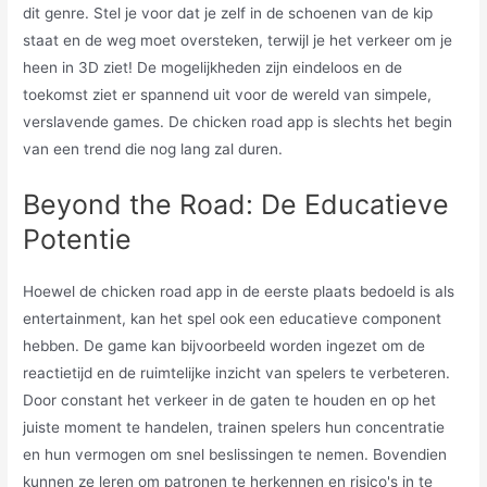
dit genre. Stel je voor dat je zelf in de schoenen van de kip
staat en de weg moet oversteken, terwijl je het verkeer om je
heen in 3D ziet! De mogelijkheden zijn eindeloos en de
toekomst ziet er spannend uit voor de wereld van simpele,
verslavende games. De chicken road app is slechts het begin
van een trend die nog lang zal duren.
Beyond the Road: De Educatieve
Potentie
Hoewel de chicken road app in de eerste plaats bedoeld is als
entertainment, kan het spel ook een educatieve component
hebben. De game kan bijvoorbeeld worden ingezet om de
reactietijd en de ruimtelijke inzicht van spelers te verbeteren.
Door constant het verkeer in de gaten te houden en op het
juiste moment te handelen, trainen spelers hun concentratie
en hun vermogen om snel beslissingen te nemen. Bovendien
kunnen ze leren om patronen te herkennen en risico's in te