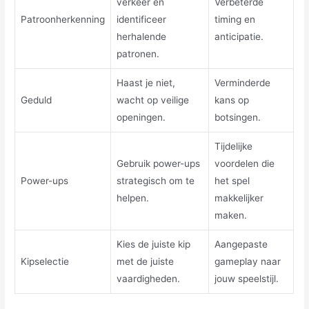
verkeer en
Verbeterde
Patroonherkenning
identificeer
timing en
herhalende
anticipatie.
patronen.
Haast je niet,
Verminderde
Geduld
wacht op veilige
kans op
openingen.
botsingen.
Tijdelijke
Gebruik power-ups
voordelen die
Power-ups
strategisch om te
het spel
helpen.
makkelijker
maken.
Kies de juiste kip
Aangepaste
Kipselectie
met de juiste
gameplay naar
vaardigheden.
jouw speelstijl.