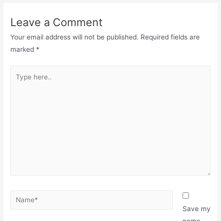
Leave a Comment
Your email address will not be published.
Required fields are
marked
*
Save my