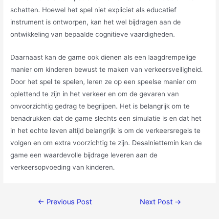
schatten. Hoewel het spel niet expliciet als educatief
instrument is ontworpen, kan het wel bijdragen aan de
ontwikkeling van bepaalde cognitieve vaardigheden.
Daarnaast kan de game ook dienen als een laagdrempelige
manier om kinderen bewust te maken van verkeersveiligheid.
Door het spel te spelen, leren ze op een speelse manier om
oplettend te zijn in het verkeer en om de gevaren van
onvoorzichtig gedrag te begrijpen. Het is belangrijk om te
benadrukken dat de game slechts een simulatie is en dat het
in het echte leven altijd belangrijk is om de verkeersregels te
volgen en om extra voorzichtig te zijn. Desalniettemin kan de
game een waardevolle bijdrage leveren aan de
verkeersopvoeding van kinderen.
←
Previous Post
Next Post
→