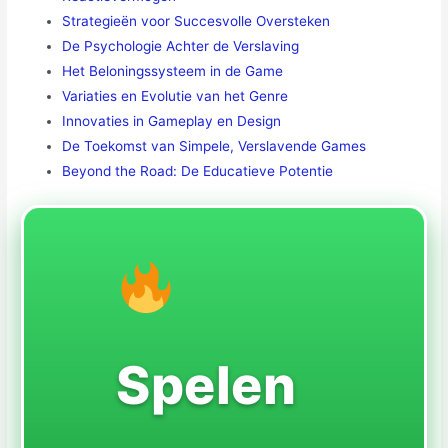
Strategieën voor Succesvolle Oversteken
De Psychologie Achter de Verslaving
Het Beloningssysteem in de Game
Variaties en Evolutie van het Genre
Innovaties in Gameplay en Design
De Toekomst van Simpele, Verslavende Games
Beyond the Road: De Educatieve Potentie
Spelen