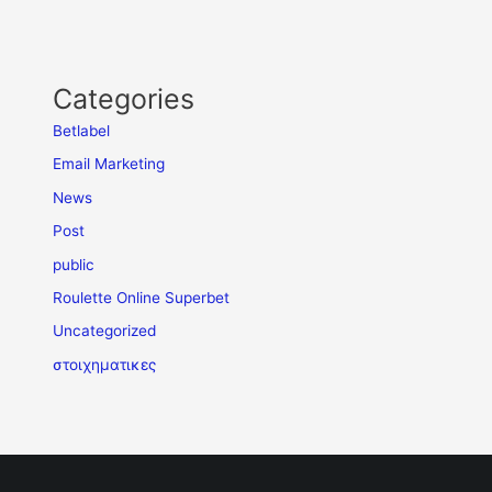
Categories
Betlabel
Email Marketing
News
Post
public
Roulette Online Superbet
Uncategorized
στοιχηματικες