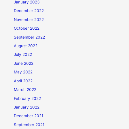
January 2023
December 2022
November 2022
October 2022
September 2022
August 2022
July 2022
June 2022
May 2022
April 2022
March 2022
February 2022
January 2022
December 2021
September 2021