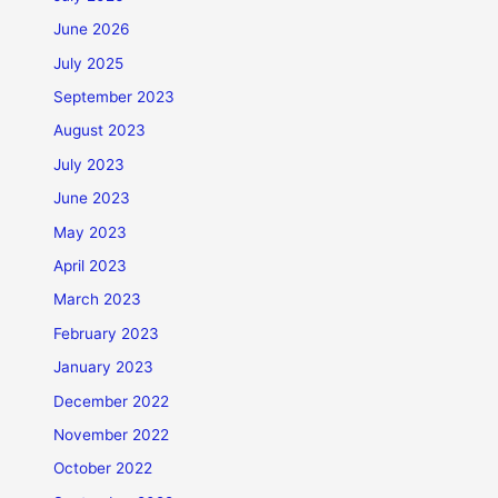
June 2026
July 2025
September 2023
August 2023
July 2023
June 2023
May 2023
April 2023
March 2023
February 2023
January 2023
December 2022
November 2022
October 2022