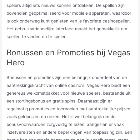
spelers altijd iets nieuws kunnen ontdekken. De spellen zijn
bovendien geoptimaliseerd voor mobiele apparaten, waardoor
je ook onderweg kunt genieten van je favoriete casinospellen.
Het gebruiksvriendelijke interface maakt het gemakkelijk om
spellen te vinden en te spelen.
Bonussen en Promoties bij Vegas
Hero
Bonussen en promoties zijn een belangrijk onderdeel van de
aantrekkingskracht van online casino's. Vegas Hero biedt een
genereus welkomstpakket voor nieuwe spelers, bestaande uit
een stortingsbonus en gratis spins. Daarnaast zijn er
regelmatig promoties en toernooien met aantrekkelijke prijzen,
zoals geldprijzen en reizen. Het is wel belangrijk om de
bonusvoorwaarden zorgvuldig te lezen, aangezien er vaak
inzetvereisten en andere beperkingen van toepassing zijn. Een
bonus kan een mooie boost geven aan je speelbudget, maar