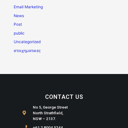
Email Marketing
News
Post
public
Uncategorized
στοιχηματικες
CONTACT US
No 5, George Street
North Strathfield,
NSW – 2137.
+61 2 8004 5244