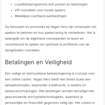
Loyaliteitsprogramma met punten en beloningen
VIP-voordelen voor loyale spelers
Wekelijkse cashback-aanbiedingen
De bonussen en promoties bij Vegas Hero zijn ontworpen om
spelers te belonen en hun spelervaring te verbeteren. Het is
belangrijk om de algemene voorwaarden te lezen en
verantwoord te spelen om optimaal te profiteren van de
aangeboden voordelen.
Betalingen en Veiligheid
Een veilige en betrouwbare betaalomgeving is cruciaal voor
een online casino. Vegas Hero biedt een breed scala aan
betaalmethoden, waaronder creditcards, e-wallets en
bankoverschrijvingen. Alle betalingen worden beveiligd met
geavanceerde encryptietechnologieën, waardoor je
persoonlijke en financiële gegevens veilig zijn. Het casino is