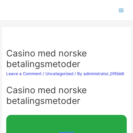
Casino med norske
betalingsmetoder
Leave a Comment
/
Uncategorized
/ By
administrator_0f6bb6
Casino med norske
betalingsmetoder