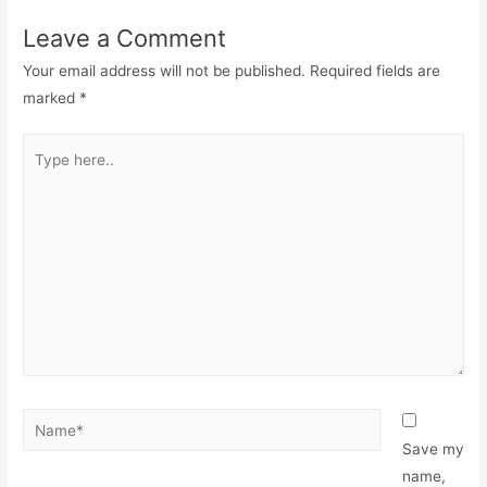
Leave a Comment
Your email address will not be published.
Required fields are
marked
*
Save my
name,