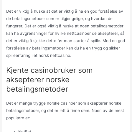
Det er viktig å huske at det er viktig å ha en god forståelse av
de betalingsmetoder som er tilgjengelige, og hvordan de
fungerer. Det er også viktig å huske at noen betalingsmetoder
kan ha avgrensninger for hvilke nettcasinoer de aksepterer, så
det er viktig å sjekke dette før man starter å spille. Med en god
forståelse av betalingsmetoder kan du ha en trygg og sikker
spilleerfaring i et norsk nettcasino.
Kjente casinobruker som
aksepterer norske
betalingsmetoder
Det er mange trygge norske casinoer som aksepterer norske
betalingsmetoder, og det er lett å finne dem. Noen av de mest
populære er:
NetEnt