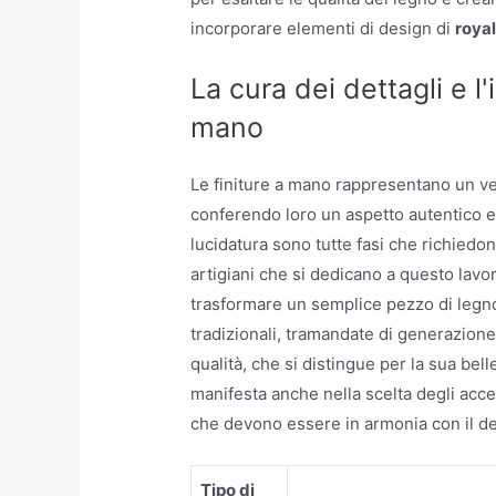
incorporare elementi di design di
royal
La cura dei dettagli e l
mano
Le finiture a mano rappresentano un ver
conferendo loro un aspetto autentico e i
lucidatura sono tutte fasi che richiedo
artigiani che si dedicano a questo lavor
trasformare un semplice pezzo di legno 
tradizionali, tramandate di generazione 
qualità, che si distingue per la sua bell
manifesta anche nella scelta degli acce
che devono essere in armonia con il desi
Tipo di