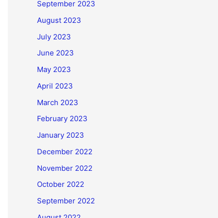
September 2023
August 2023
July 2023
June 2023
May 2023
April 2023
March 2023
February 2023
January 2023
December 2022
November 2022
October 2022
September 2022
August 2022