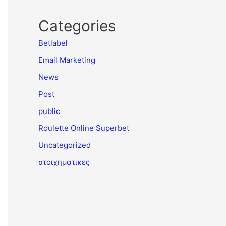
Categories
Betlabel
Email Marketing
News
Post
public
Roulette Online Superbet
Uncategorized
στοιχηματικες