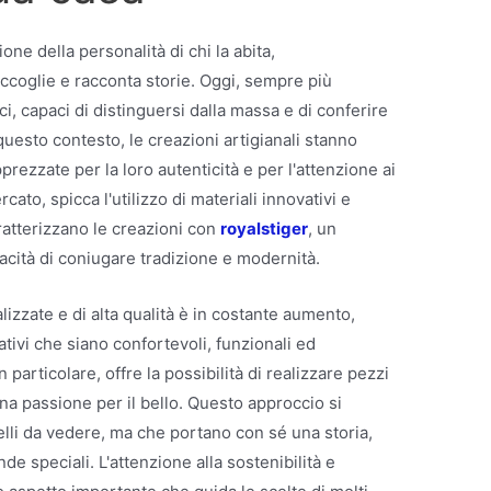
one della personalità di chi la abita,
accoglie e racconta storie. Oggi, sempre più
, capaci di distinguersi dalla massa e di conferire
 questo contesto, le creazioni artigianali stanno
prezzate per la loro autenticità e per l'attenzione ai
cato, spicca l'utilizzo di materiali innovativi e
ratterizzano le creazioni con
royalstiger
, un
acità di coniugare tradizione e modernità.
lizzate e di alta qualità è in costante aumento,
ativi che siano confortevoli, funzionali ed
n particolare, offre la possibilità di realizzare pezzi
una passione per il bello. Questo approccio si
elli da vedere, ma che portano con sé una storia,
de speciali. L'attenzione alla sostenibilità e