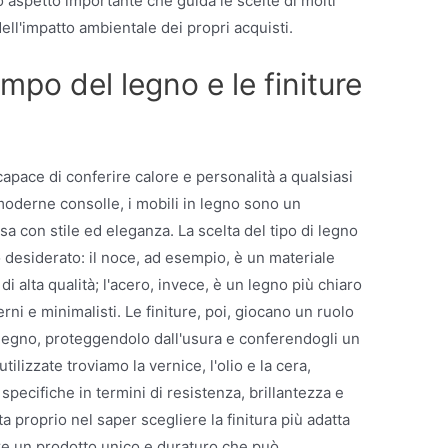
ltro aspetto importante che guida le scelte di molti
ll'impatto ambientale dei propri acquisti.
mpo del legno e le finiture
capace di conferire calore e personalità a qualsiasi
 moderne consolle, i mobili in legno sono un
a con stile ed eleganza. La scelta del tipo di legno
o desiderato: il noce, ad esempio, è un materiale
di alta qualità; l'acero, invece, è un legno più chiaro
ni e minimalisti. Le finiture, poi, giocano un ruolo
l legno, proteggendolo dall'usura e conferendogli un
utilizzate troviamo la vernice, l'olio e la cera,
 specifiche in termini di resistenza, brillantezza e
ta proprio nel saper scegliere la finitura più adatta
are un prodotto unico e duraturo che può