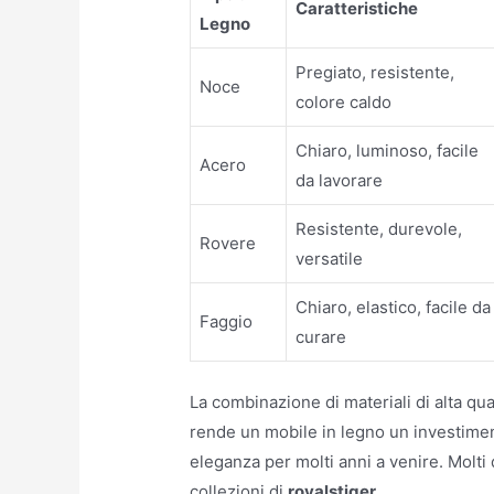
Caratteristiche
Legno
Pregiato, resistente,
Noce
colore caldo
Chiaro, luminoso, facile
Acero
da lavorare
Resistente, durevole,
Rovere
versatile
Chiaro, elastico, facile da
Faggio
curare
La combinazione di materiali di alta qual
rende un mobile in legno un investimen
eleganza per molti anni a venire. Molti
collezioni di
royalstiger
.