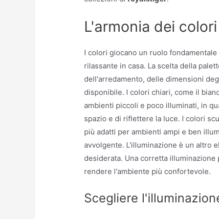
L'armonia dei colori
I colori giocano un ruolo fondamentale
rilassante in casa. La scelta della pale
dell'arredamento, delle dimensioni degl
disponibile. I colori chiari, come il bian
ambienti piccoli e poco illuminati, in q
spazio e di riflettere la luce. I colori s
più adatti per ambienti ampi e ben illu
avvolgente. L'illuminazione è un altro 
desiderata. Una corretta illuminazione p
rendere l'ambiente più confortevole.
Scegliere l'illuminazio