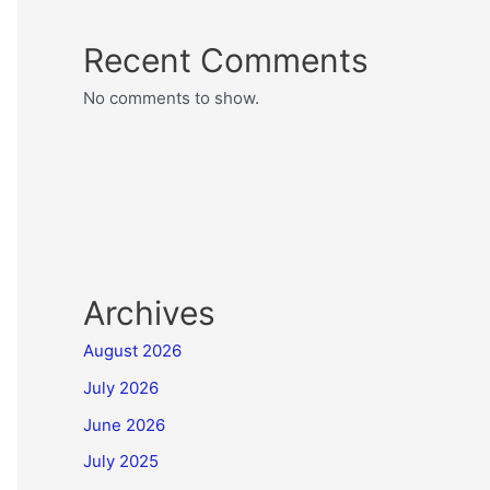
Recent Comments
No comments to show.
Archives
August 2026
July 2026
June 2026
July 2025