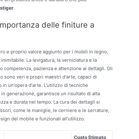
stiger
.
'importanza delle finiture a
o e proprio valore aggiunto per i mobili in legno,
nimitabile. La levigatura, la verniciatura e la
no competenza, pazienza e attenzione ai dettagli. Gli
o sono veri e propri maestri d'arte, capaci di
in un'opera d'arte. L'utilizzo di tecniche
in generazione, garantisce un risultato di alta
ezza e durata nel tempo. La cura dei dettagli si
ssori, come le maniglie, le cerniere e le serrature,
gn del mobile e funzionali all'utilizzo.
Costo Stimato