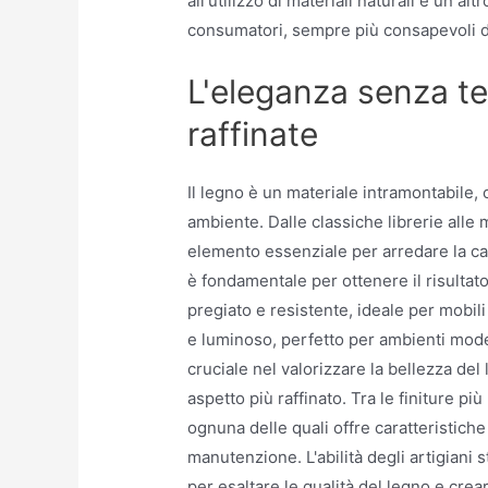
all'utilizzo di materiali naturali è un a
consumatori, sempre più consapevoli de
L'eleganza senza te
raffinate
Il legno è un materiale intramontabile, 
ambiente. Dalle classiche librerie alle
elemento essenziale per arredare la cas
è fondamentale per ottenere il risultat
pregiato e resistente, ideale per mobili 
e luminoso, perfetto per ambienti moder
cruciale nel valorizzare la bellezza de
aspetto più raffinato. Tra le finiture più 
ognuna delle quali offre caratteristiche
manutenzione. L'abilità degli artigiani s
per esaltare le qualità del legno e cre