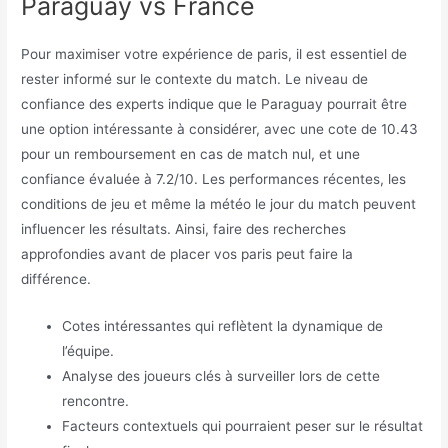
Paraguay vs France
Pour maximiser votre expérience de paris, il est essentiel de
rester informé sur le contexte du match. Le niveau de
confiance des experts indique que le Paraguay pourrait être
une option intéressante à considérer, avec une cote de 10.43
pour un remboursement en cas de match nul, et une
confiance évaluée à 7.2/10. Les performances récentes, les
conditions de jeu et même la météo le jour du match peuvent
influencer les résultats. Ainsi, faire des recherches
approfondies avant de placer vos paris peut faire la
différence.
Cotes intéressantes qui reflètent la dynamique de
l’équipe.
Analyse des joueurs clés à surveiller lors de cette
rencontre.
Facteurs contextuels qui pourraient peser sur le résultat