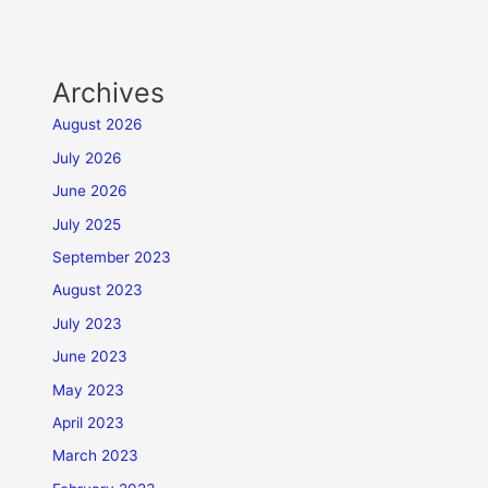
Archives
August 2026
July 2026
June 2026
July 2025
September 2023
August 2023
July 2023
June 2023
May 2023
April 2023
March 2023