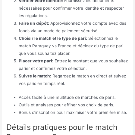
Vérifier votre identité:
Fournissez les documents
nécessaires pour confirmer votre identité et respecter
les régulations.
Faire un dépôt:
Approvisionnez votre compte avec des
fonds via un mode de paiement sécurisé.
Choisir le match et le type de pari:
Sélectionnez le
match Paraguay vs France et décidez du type de pari
que vous souhaitez placer.
Placer votre pari:
Entrez le montant que vous souhaitez
parier et confirmez votre sélection.
Suivre le match:
Regardez le match en direct et suivez
vos paris en temps réel.
Accès facile à une multitude de marchés de paris.
Outils et analyses pour affiner vos choix de paris.
Bonus d’inscription pour maximiser votre première mise.
Détails pratiques pour le match