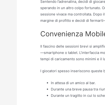
Sentendo l’adrenalina, decidi di gioca
sperando in un altro colpo fortunato.
sessione vivace ma controllata. Dopo il q
margine di profitto e decidi di fermarti
Convenienza Mobile
Il fascino delle sessioni brevi si ampli
—smartphone o tablet. L’interfaccia mobi
tempi di caricamento sono minimi e il la
I giocatori spesso inseriscono queste b
In attesa di un amico al bar.
Durante una breve pausa tra riun
Durante un tragitto in cui lo sc