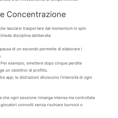
à e Concentrazione
cile lasciarsi trasportare dal momentum in spin
chiede disciplina deliberata:
ausa di un secondo permette di elaborare i
e.
Per esempio, smettere dopo cinque perdite
e un obiettivo di profitto.
tre app; le distrazioni diluiscono l’intensità di ogni
 che ogni sessione rimanga intensa ma controllata
giocatori coinvolti senza rischiare burnout o