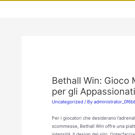
Bethall Win: Gioco 
per gli Appassionati
Uncategorized
/ By
administrator_0f6b
Per i giocatori che desiderano l’adrena
scommesse, Bethall Win offre una piatt
intensità. Il design del sito, l’interfacc