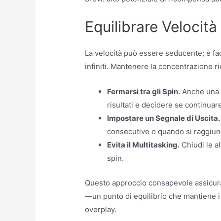
Equilibrare Velocit
La velocità può essere seducente; è fa
infiniti. Mantenere la concentrazione ri
Fermarsi tra gli Spin.
Anche una p
risultati e decidere se continuar
Impostare un Segnale di Uscita.
consecutive o quando si raggiung
Evita il Multitasking.
Chiudi le al
spin.
Questo approccio consapevole assicura
—un punto di equilibrio che mantiene i 
overplay.