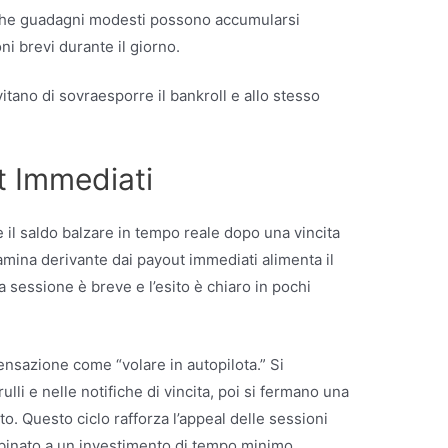
e guadagni modesti possono accumularsi
i brevi durante il giorno.
itano di sovraesporre il bankroll e allo stesso
ut Immediati
 il saldo balzare in tempo reale dopo una vincita
amina derivante dai payout immediati alimenta il
sessione è breve e l’esito è chiaro in pochi
ensazione come “volare in autopilota.” Si
lli e nelle notifiche di vincita, poi si fermano una
to. Questo ciclo rafforza l’appeal delle sessioni
bbinato a un investimento di tempo minimo.