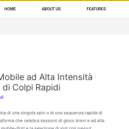
HOME
ABOUT US
FEATURES
Mobile ad Alta Intensità
 di Colpi Rapidi
b6
lina di una singola spin o di una sequenza rapida di
aforma che celebra sessioni di gioco brevi e ad alta
ia mobile-first e la selezione di slot con payout