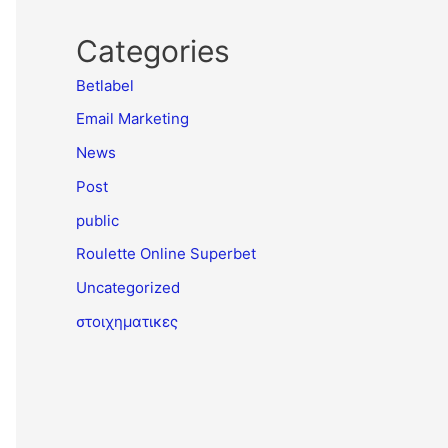
Categories
Betlabel
Email Marketing
News
Post
public
Roulette Online Superbet
Uncategorized
στοιχηματικες