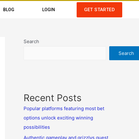
GET STARTED
BLOG
LOGIN
Search
Search
Recent Posts
Popular platforms featuring most bet
options unlock exciting winning
possibilities
Authentic gameplay and grizzlys quest